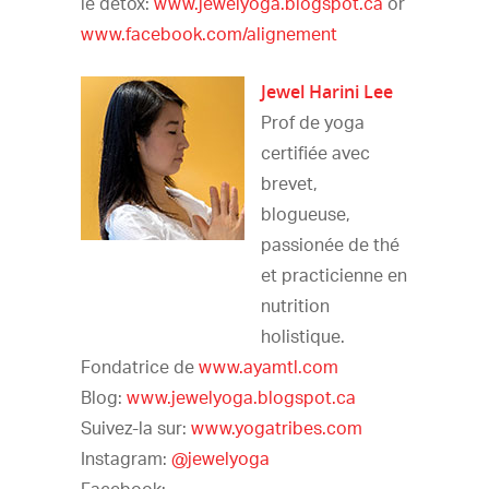
le détox:
www.jewelyoga.blogspot.ca
or
www.facebook.com/alignement
Jewel Harini Lee
Prof de yoga
certifiée avec
brevet,
blogueuse,
passionée de thé
et practicienne en
nutrition
holistique.
Fondatrice de
www.ayamtl.com
Blog:
www.jewelyoga.blogspot.ca
Suivez-la sur:
www.yogatribes.com
Instagram:
@jewelyoga